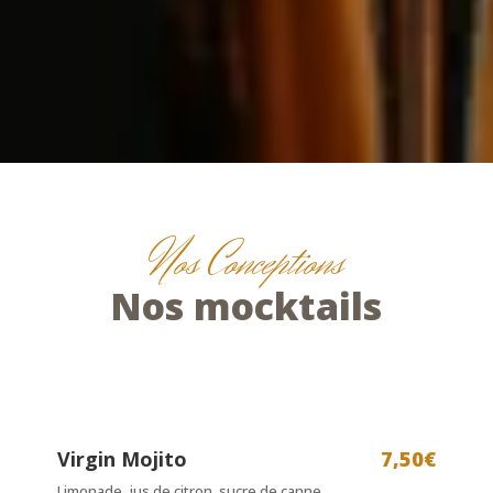
Nos Conceptions
Nos mocktails
Virgin Mojito
7,50€
Limonade, jus de citron, sucre de canne,